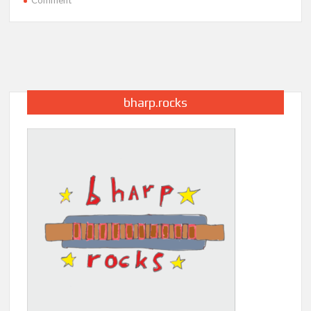
Harmonijki
molowe
bharp.rocks