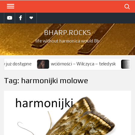
Skip
Search
to
bharp.rocks
bharp.rocks
Muzyka
content
na
na
na
BHARP.ROCKS
YT
FB
soundcloud
life without harmonica would Bb
 już dostępne
wciórności – Wilczyca – teledysk
wc
Tag:
harmonijki molowe