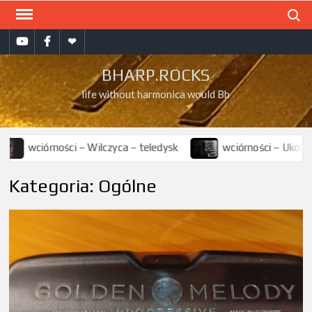
Skip
Search
to
bharp.rocks
bharp.rocks
Muzyka
content
na
na
na
BHARP.ROCKS
YT
FB
soundcloud
life without harmonica would Bb
ści – Wilczyca – teledysk
wciórności – Ukolebavka – oficjal
Kategoria:
Ogólne