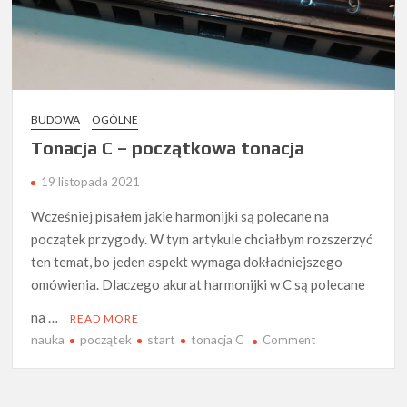
BUDOWA
OGÓLNE
Tonacja C – początkowa tonacja
19 listopada 2021
Wcześniej pisałem jakie harmonijki są polecane na
początek przygody. W tym artykule chciałbym rozszerzyć
ten temat, bo jeden aspekt wymaga dokładniejszego
omówienia. Dlaczego akurat harmonijki w C są polecane
na …
READ MORE
nauka
początek
start
tonacja C
on
Comment
Tonacja
C
–