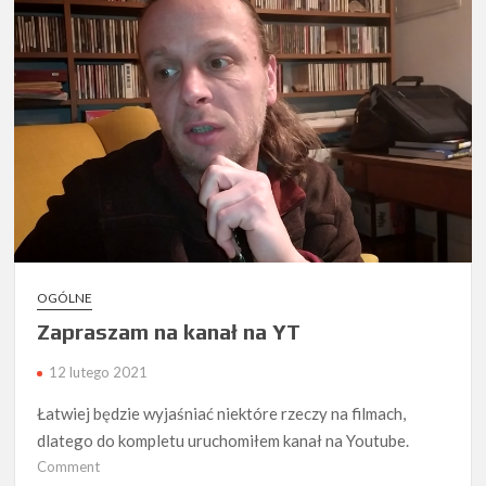
lat
Marine
Band
OGÓLNE
Zapraszam na kanał na YT
12 lutego 2021
Łatwiej będzie wyjaśniać niektóre rzeczy na filmach,
dlatego do kompletu uruchomiłem kanał na Youtube.
on
Comment