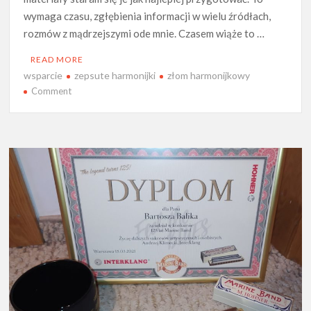
wymaga czasu, zgłębienia informacji w wielu źródłach,
rozmów z mądrzejszymi ode mnie. Czasem wiąże to …
READ MORE
wsparcie
zepsute harmonijki
złom harmonijkowy
on
Comment
Wsparcie
projektu
–
przyjmę
złom
harmonijkowy