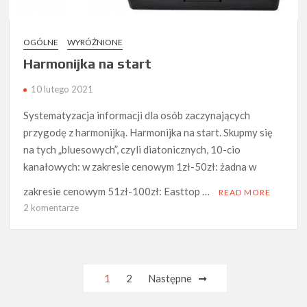
OGÓLNE
WYRÓŻNIONE
Harmonijka na start
10 lutego 2021
Systematyzacja informacji dla osób zaczynających
przygodę z harmonijką. Harmonijka na start. Skupmy się
na tych „bluesowych”, czyli diatonicznych, 10-cio
kanałowych: w zakresie cenowym 1zł-50zł: żadna w
zakresie cenowym 51zł-100zł: Easttop …
READ MORE
do
2 komentarze
Harmonijka
na
start
Stronicowanie
1
2
Następne
wpisów