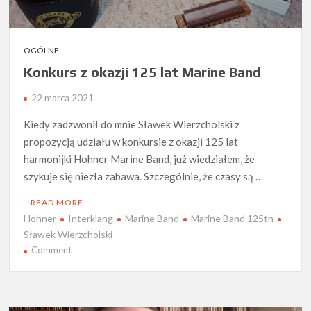
OGÓLNE
Konkurs z okazji 125 lat Marine Band
22 marca 2021
Kiedy zadzwonił do mnie Sławek Wierzcholski z
propozycją udziału w konkursie z okazji 125 lat
harmonijki Hohner Marine Band, już wiedziałem, że
szykuje się niezła zabawa. Szczególnie, że czasy są …
READ MORE
Hohner
Interklang
Marine Band
Marine Band 125th
Sławek Wierzcholski
on
Comment
Konkurs
z
okazji
125