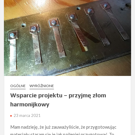
solowego
i
akordowego.
OGÓLNE
WYRÓŻNIONE
Wsparcie projektu – przyjmę złom
harmonijkowy
23 marca 2021
Mam nadzieję, że już zauważyliście, że przygotowując
materiały staram się je jak najlepiej przygotować. To