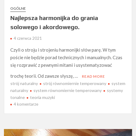
OGÓLNE
Najlepsza harmonijka do grania
solowego i akordowego.
4 czerwca 2021
Czyli o stroju i strojeniu harmonijki słów parę. W tym
poście nie będzie porad technicznych i manualnych. Czas
się rozprawić z pewnymi mitami i usystematyzować
trochę teorii. Od zawsze słyszę, …
READ MORE
strój naturalny
strój równomiernie temperowany
system
naturalny
system równomiernie temperowany
systemy
tonalne
teoria muzyki
do
4 komentarze
Najlepsza
harmonijka
do
grania