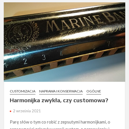
początkowa
tonacja
CUSTOMIZACJA
NAPRAWA I KONSERWACJA
OGÓLNE
Harmonijka zwykła, czy customowa?
2 września 2021
Parę słów o tym co robić z zepsutymi harmonijkami, o
sensowności zakupów wersji custom, o naprawianiu i