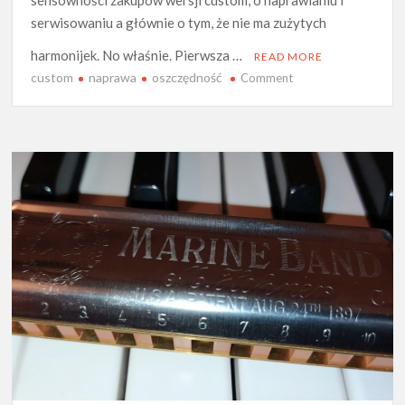
serwisowaniu a głównie o tym, że nie ma zużytych
harmonijek. No właśnie. Pierwsza …
READ MORE
custom
naprawa
oszczędność
on
Comment
Harmonijka
zwykła,
czy
customowa?