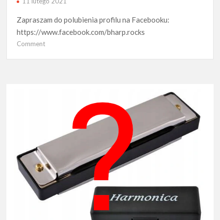
11 lutego 2021
Zapraszam do polubienia profilu na Facebooku:
https://www.facebook.com/bharp.rocks
on
Comment
bharp.rocks
na
FB