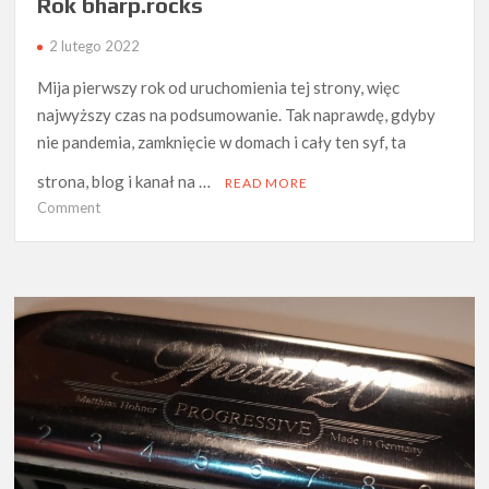
Rok bharp.rocks
2 lutego 2022
Mija pierwszy rok od uruchomienia tej strony, więc
najwyższy czas na podsumowanie. Tak naprawdę, gdyby
nie pandemia, zamknięcie w domach i cały ten syf, ta
strona, blog i kanał na …
READ MORE
on
Comment
Rok
bharp.rocks