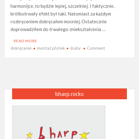
harmonijce, to będzie lepiej, szczelniej. I faktycznie,
krótkotrwały efekt był taki. Natomiast za każdym
rozkręceniem dokręcałem mocniej. Ostatecznie
doprowadziłem do trwałego zniekształcenia …
READ MORE
dokręcanie
montaż płytek
śruby
on
Comment
Czy
warto
mocno
skręcać
harmonijkę?
bharp.rocks