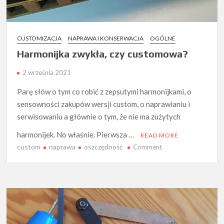
CUSTOMIZACJA
NAPRAWA I KONSERWACJA
OGÓLNE
Harmonijka zwykła, czy customowa?
2 września 2021
Parę słów o tym co robić z zepsutymi harmonijkami, o
sensowności zakupów wersji custom, o naprawianiu i
serwisowaniu a głównie o tym, że nie ma zużytych
harmonijek. No właśnie. Pierwsza …
READ MORE
custom
naprawa
oszczędność
on
Comment
Harmonijka
zwykła,
czy
customowa?