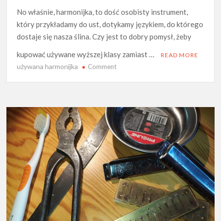
No właśnie, harmonijka, to dość osobisty instrument,
który przykładamy do ust, dotykamy językiem, do którego
dostaje się nasza ślina. Czy jest to dobry pomysł, żeby
kupować używane wyższej klasy zamiast …
READ MORE
używana harmonijka
on
Comment
Czy
warto
kupować
używane
harmonijki?