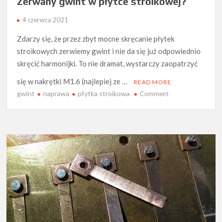
Zerwany gwint w płytce stroikowej?
4 czerwca 2021
Zdarzy się, że przez zbyt mocne skręcanie płytek
stroikowych zerwiemy gwint i nie da się już odpowiednio
skręcić harmonijki. To nie dramat, wystarczy zaopatrzyć
się w nakrętki M1.6 (najlepiej ze …
READ MORE
gwint
naprawa
płytka stroikowa
on
Comment
Zerwany
gwint
w
płytce
stroikowej?