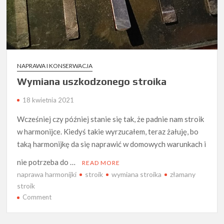
NAPRAWA I KONSERWACJA
Wymiana uszkodzonego stroika
18 kwietnia 2021
Wcześniej czy później stanie się tak, że padnie nam stroik
w harmonijce. Kiedyś takie wyrzucałem, teraz żałuję, bo
taką harmonijkę da się naprawić w domowych warunkach i
nie potrzeba do …
READ MORE
naprawa harmonijki
stroik
wymiana stroika
złamany
stroik
on
Comment
Wymiana
uszkodzonego