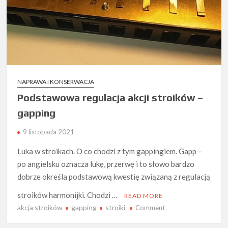
NAPRAWA I KONSERWACJA
Podstawowa regulacja akcji stroików –
gapping
9 listopada 2021
Luka w stroikach. O co chodzi z tym gappingiem. Gapp –
po angielsku oznacza lukę, przerwę i to słowo bardzo
dobrze określa podstawową kwestię związaną z regulacją
stroików harmonijki. Chodzi …
READ MORE
akcja stroików
gapping
stroiki
on
Comment
Podstawowa