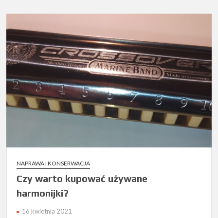
stroika
NAPRAWA I KONSERWACJA
Czy warto kupować używane
harmonijki?
16 kwietnia 2021