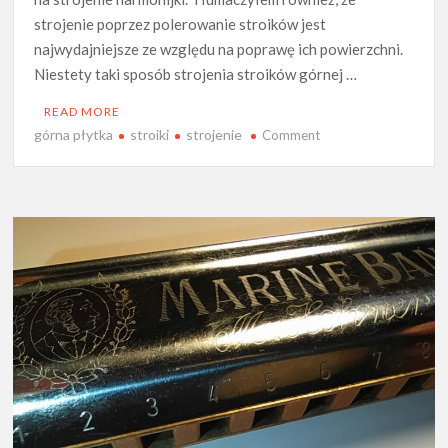
strojenie poprzez polerowanie stroików jest
najwydajniejsze ze względu na poprawę ich powierzchni.
Niestety taki sposób strojenia stroików górnej …
READ MORE
górna płytka
stroiki
strojenie
on
Comment
Strojenie
stroików
w
górnej
płytce
stroikowej