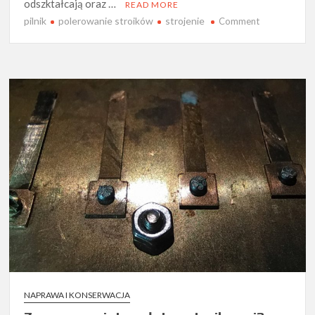
odszktałcają oraz …
READ MORE
pilnik
polerowanie stroików
strojenie
on
Comment
Strojenie
harmonijki
NAPRAWA I KONSERWACJA