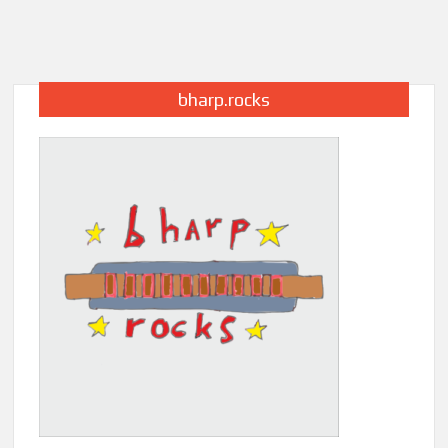
harmonijki
ustnej
bharp.rocks