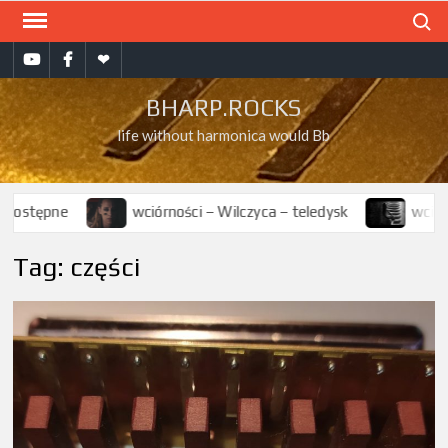
Skip
Search
to
bharp.rocks
bharp.rocks
Muzyka
content
na
na
na
BHARP.ROCKS
YT
FB
soundcloud
life without harmonica would Bb
dostępne
wciórności – Wilczyca – teledysk
wciórnoś
Tag:
części