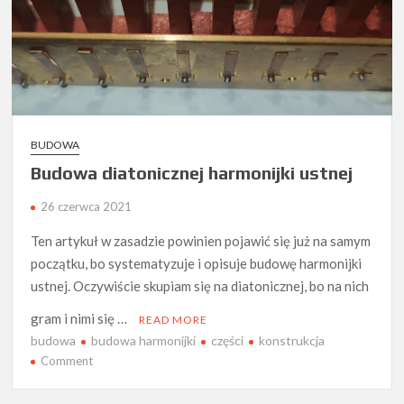
BUDOWA
Budowa diatonicznej harmonijki ustnej
26 czerwca 2021
Ten artykuł w zasadzie powinien pojawić się już na samym
początku, bo systematyzuje i opisuje budowę harmonijki
ustnej. Oczywiście skupiam się na diatonicznej, bo na nich
gram i nimi się …
READ MORE
budowa
budowa harmonijki
części
konstrukcja
on
Comment
Budowa
diatonicznej